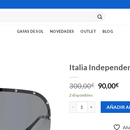
GAFAS DE SOL
NOVEDADES
OUTLET
BLOG
Italia Independe
El
El
300,00
90,00
€
€
Añadir
precio
pre
a la
2 disponibles
original
act
lista de
Italia Independent 001LP.009.0
era:
es:
deseos
AÑADIR A
300,00€.
90,
Aña