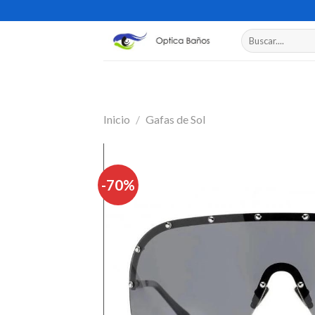
Skip
to
Buscar
content
por:
Inicio
/
Gafas de Sol
-70%