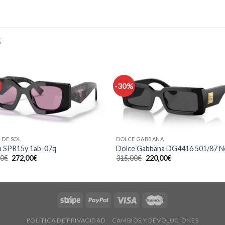
S
-30%
Añadir
Aña
a la
a l
lista de
lista
deseos
des
 DE SOL
DOLCE GABBANA
a SPR15y 1ab-07q
Dolce Gabbana DG4416 501/87 N
El
El
El
El
00
€
272,00
€
315,00
€
220,00
€
precio
precio
precio
precio
original
actual
original
actual
era:
es:
era:
es:
340,00€.
272,00€.
315,00€.
220,00€.
POLÍTICA DE PRIVACIDAD
CAMBIOS Y DEVOLUCIONES