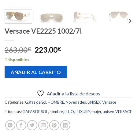
Versace VE2225 1002/7I
El
El
263,00
223,00
€
€
precio
precio
1 disponibles
original
actual
era:
es:
AÑADIR AL CARRITO
263,00€.
223,00€.
Añadir a la lista de deseos
Categorías:
Gafas de Sol
,
HOMBRE
,
Novedades
,
UNISEX
,
Versace
Etiquetas:
GAFAS DE SOL
,
hombre
,
LUJO
,
LUXURY
,
mujer
,
unisex
,
VERSACE