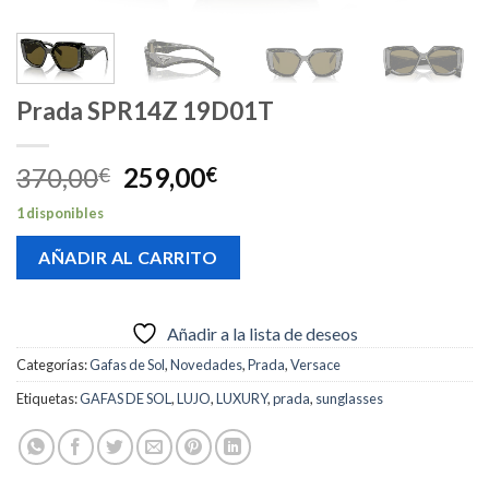
Prada SPR14Z 19D01T
El
El
370,00
259,00
€
€
precio
precio
1 disponibles
original
actual
era:
es:
AÑADIR AL CARRITO
370,00€.
259,00€.
Añadir a la lista de deseos
Categorías:
Gafas de Sol
,
Novedades
,
Prada
,
Versace
Etiquetas:
GAFAS DE SOL
,
LUJO
,
LUXURY
,
prada
,
sunglasses