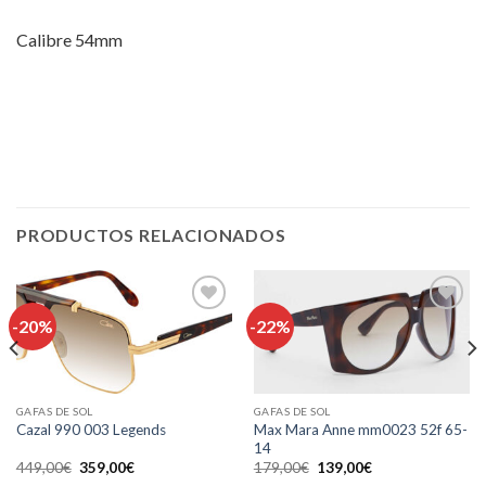
Calibre 54mm
PRODUCTOS RELACIONADOS
-20%
-22%
Añadir
Añadir
a la
a la
lista de
lista de
deseos
deseos
GAFAS DE SOL
GAFAS DE SOL
Max Mara Anne mm0023 52f 65-
Cazal 990 003 Legends
14
El
El
El
El
449,00
€
359,00
€
179,00
€
139,00
€
precio
precio
precio
precio