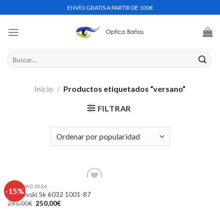
Skip
ENVÍO GRATIS A PARTIR DE 100€
to
content
Buscar
por:
Inicio
/
Productos etiquetados “versano”
FILTRAR
NOVEDAD 2026
-15%
Swarovski Sk 6032 1001-87
El
El
295,00
€
250,00
€
Añadir
precio
precio
a la
original
actual